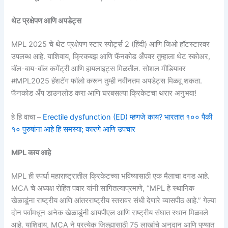
थेट प्रक्षेपण आणि अपडेट्स
MPL 2025 चे थेट प्रक्षेपण स्टार स्पोर्ट्स 2 (हिंदी) आणि जिओ हॉटस्टारवर
उपलब्ध आहे. याशिवाय, क्रिकबझ आणि फॅनकोड अँपवर तुम्हाला थेट स्कोअर,
बॉल-बाय-बॉल कमेंट्री आणि हायलाइट्स मिळतील. सोशल मीडियावर
#MPL2025 हॅशटॅग फॉलो करून तुम्ही नवीनतम अपडेट्स मिळवू शकता.
फॅनकोड अँप डाउनलोड करा आणि घरबसल्या क्रिकेटचा थरार अनुभवा!
हे हि वाचा –
Erectile dysfunction (ED) म्हणजे काय? भारतात १०० पैकी
१० पुरुषांना आहे हि समस्या; कारणे आणि उपचार
MPL काय आहे
MPL ही स्पर्धा महाराष्ट्रातील क्रिकेटच्या भविष्यासाठी एक मैलाचा दगड आहे.
MCA चे अध्यक्ष रोहित पवार यांनी सांगितल्याप्रमाणे, “MPL हे स्थानिक
खेळाडूंना राष्ट्रीय आणि आंतरराष्ट्रीय स्तरावर संधी देणारे व्यासपीठ आहे.” गेल्या
दोन पर्वांमधून अनेक खेळाडूंनी आयपीएल आणि राष्ट्रीय संघात स्थान मिळवले
आहे. याशिवाय, MCA ने प्रत्येक जिल्ह्यासाठी 75 लाखांचे अनुदान आणि पुण्यात