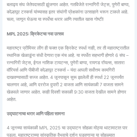
बलाढ्य संघ जेतेपदासाठी झुंजणार आहेत. गतविजेते रत्नागिरी जेट्स, पुणेरी बाप्पा,
कोल्हापूर टस्कर्स यांच्यासह इतर संघांनी प्रेक्षकांना उत्साहाने भरून टाकले आहे.
चला, जाणून घेऊया या स्पर्धेचा थरार आणि त्यातील खास गोष्टी!
MPL 2025: क्रिकेटचा नवा उत्सव
महाराष्ट्र प्रीमियर लीग ही फक्त एक क्रिकेट स्पर्धा नाही, तर ती महाराष्ट्रातील
स्थानिक खेळाडूंना संधी देणारा एक मंच आहे. या स्पर्धेत सहभागी होणारे 6 संघ –
रत्नागिरी जेट्स, ईगल नाशिक टायटन्स, पुणेरी बाप्पा, रायगड रॉयल्स, सातारा
वॉरियर्स आणि पीबीजी कोल्हापूर टस्कर्स – यंदा आपली सर्वोत्तम कामगिरी
दाखवण्यासाठी सज्ज आहेत. 4 जूनपासून सुरू झालेली ही स्पर्धा 22 जूनपर्यंत
चालणार आहे, आणि दररोज दुपारी 2 वाजता आणि सायंकाळी 7 वाजता सामने
खेळवले जाणार आहेत. काही दिवशी सकाळी 9:30 वाजता देखील सामने होणार
आहेत.
उद्घाटनाचा थरार आणि पहिला सामना
4 जूनच्या सायंकाळी MPL 2025 चा उद्घाटन सोहळा मोठ्या थाटामाटात पार
पडला. महाराष्ट्राच्या सांस्कृतिक वैभवाचे दर्शन घडवणाऱ्या या सोहळ्यात