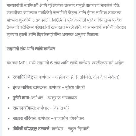
मान्यवरांची उपस्थिती आणि प्रेक्षकांचा उत्साह यामुळे वातावरण भारलेले होते.
सलामीच्या सामन्यात गतविजेते रत्नागिरी जेट्स आणि ईगल नाशिक टायटन्स
यांच्यात चुरशीची लढत झाली. MCA ने प्रेक्षकांसाठी प्रवेश विनामूल्य प्रवेश
ठेवल्याने स्टेडियम प्रेक्षकांनी खचाखच भरले होते. या सामन्याने स्पर्धेची जोरदार
सुरुवात झाली आणि क्रिकेटप्रेमींना थरारक अनुभव मिळाला.
सहभागी संघ आणि त्यांचे कर्णधार
यंदाच्या MPL मध्ये सहभागी 6 संघ आणि त्यांचे कर्णधार खालीलप्रमाणे आहेत:
रत्नागिरी जेट्स
: कर्णधार – अझीम काझी (गतविजेते, दोन वेळा जेतेपद)
ईगल नाशिक टायटन्स
: कर्णधार – मुकेश चौधरी
पुणेरी बाप्पा
: कर्णधार – ऋतुराज गायकवाड
रायगड रॉयल्स
: कर्णधार – विशांत मोरे
सातारा वॉरियर्स
: कर्णधार – राजवर्धन हंगरगेकर
पीबीजी कोल्हापूर टस्कर्स
: कर्णधार – राहुल त्रिपाठी