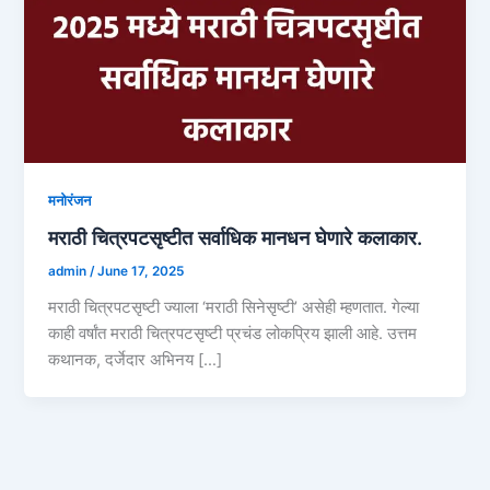
मनोरंजन
मराठी चित्रपटसृष्टीत सर्वाधिक मानधन घेणारे कलाकार.
admin
/
June 17, 2025
मराठी चित्रपटसृष्टी ज्याला ‘मराठी सिनेसृष्टी’ असेही म्हणतात. गेल्या
काही वर्षांत मराठी चित्रपटसृष्टी प्रचंड लोकप्रिय झाली आहे. उत्तम
कथानक, दर्जेदार अभिनय […]