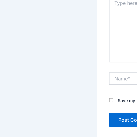
here..
Name*
Save my n