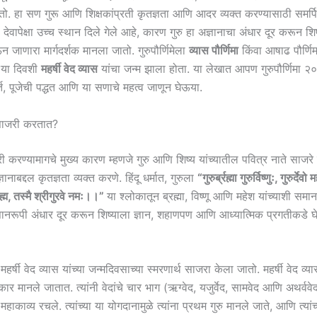
ो. हा सण गुरू आणि शिक्षकांप्रती कृतज्ञता आणि आदर व्यक्त करण्यासाठी समर्प
ा देवापेक्षा उच्च स्थान दिले गेले आहे, कारण गुरु हा अज्ञानाचा अंधार दूर करून शिष्
 जाणारा मार्गदर्शक मानला जातो. गुरुपौर्णिमेला
व्यास पौर्णिमा
किंवा आषाढ पौर्णि
 या दिवशी
महर्षी वेद व्यास
यांचा जन्म झाला होता. या लेखात आपण गुरुपौर्णिमा २०२५
ूर्त, पूजेची पद्धत आणि या सणाचे महत्व जाणून घेऊया.
ा साजरी करतात?
जरी करण्यामागचे मुख्य कारण म्हणजे गुरु आणि शिष्य यांच्यातील पवित्र नाते साज
ज्ञानाबद्दल कृतज्ञता व्यक्त करणे. हिंदू धर्मात, गुरुला
“गुरुर्ब्रह्मा गुरुर्विष्णुः, गुरुर्देव
्रह्म, तस्मै श्रीगुरवे नमः।।”
या श्लोकातून ब्रह्मा, विष्णू आणि महेश यांच्याशी समान
ज्ञानरूपी अंधार दूर करून शिष्याला ज्ञान, शहाणपण आणि आध्यात्मिक प्रगतीकडे 
हर्षी वेद व्यास यांच्या जन्मदिवसाच्या स्मरणार्थ साजरा केला जातो. महर्षी वेद व्य
पकार मानले जातात. त्यांनी वेदांचे चार भाग (ऋग्वेद, यजुर्वेद, सामवेद आणि अथर्वव
हाकाव्य रचले. त्यांच्या या योगदानामुळे त्यांना प्रथम गुरु मानले जाते, आणि त्यां