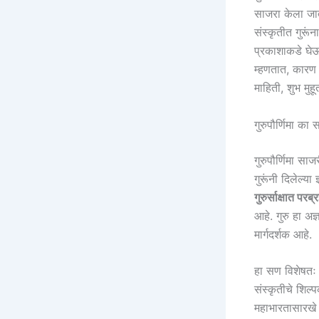
साजरा केला जात
संस्कृतीत गुरूंन
प्रकाशाकडे घेऊन
म्हणतात, कारण
माहिती, शुभ मुह
गुरुपौर्णिमा क
गुरुपौर्णिमा सा
गुरूंनी दिलेल्या 
गुरुर्साक्षात परब
आहे. गुरु हा अ
मार्गदर्शक आहे.
हा सण विशेषतः म
संस्कृतीचे शिल्
महाभारतासारखे म