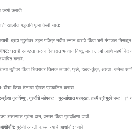
पूजा कशी करावी
 दिवशी खालील पद्धतीने पूजा केली जाते:
तयारी
: ब्रह्म मुहूर्तावर उठून पवित्र नदीत स्नान करावे किंवा घरी गंगाजल मिसळून
जावट
: घराची स्वच्छता करून देवघरात भगवान विष्णू, माता लक्ष्मी आणि महर्षी वेद व्या
स्थापित करावे.
ुरुंच्या मूर्तीवर किंवा चित्रावर तिलक लावावे, फुले, हळद-कुंकू, अक्षता, जनेऊ आ
न
: घीचा किंवा तेलाचा दीपक प्रज्वलित करावा.
ुर्ब्रह्मा गुरुर्विष्णुः, गुरुर्देवो महेश्वरः। गुरुर्साक्षात परब्रह्म, तस्मै श्रीगुरवे नमः।।”
य
क्य असल्यास गुरुंना दान, वस्त्र किंवा गुरुदक्षिणा द्यावी.
शीर्वाद
: गुरुंची आरती करून त्यांचे आशीर्वाद घ्यावे.