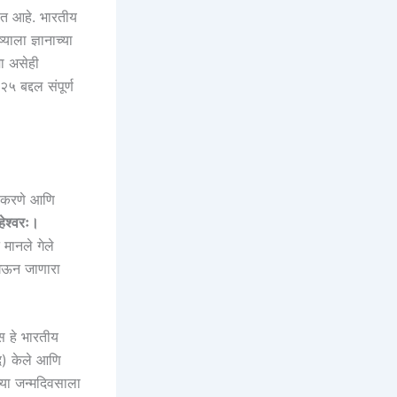
ित आहे. भारतीय
याला ज्ञानाच्या
मा असेही
 बद्दल संपूर्ण
रे करणे आणि
ो महेश्वरः।
 मानले गेले
घेऊन जाणारा
ास हे भारतीय
ेद) केले आणि
च्या जन्मदिवसाला