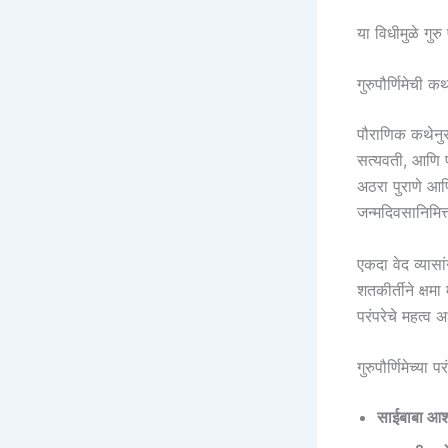
या विधीमुळे गुर
गुरुपौर्णिमेची क
पौराणिक कथेनुसा
सत्यवती, आणि पर
अठरा पुराणे आणि 
जन्मदिवसानिमित्
एकदा वेद व्यासा
शतकीर्तीने क्षमा
परंपरेचे महत्व 
गुरुपौर्णिमेच्या
साईबाबा आश्