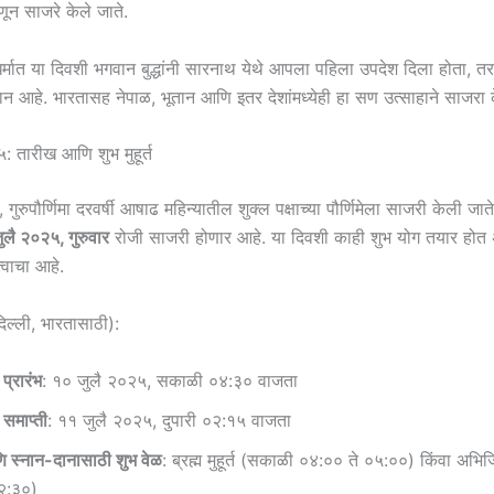
्हणून साजरे केले जाते.
धर्मात या दिवशी भगवान बुद्धांनी सारनाथ येथे आपला पहिला उपदेश दिला होता, तर
्थान आहे. भारतासह नेपाळ, भूतान आणि इतर देशांमध्येही हा सण उत्साहाने साजरा
२५: तारीख आणि शुभ मुहूर्त
ार, गुरुपौर्णिमा दरवर्षी आषाढ महिन्यातील शुक्ल पक्षाच्या पौर्णिमेला साजरी केली जा
ुलै २०२५, गुरुवार
रोजी साजरी होणार आहे. या दिवशी काही शुभ योग तयार होत 
्वाचा आहे.
िल्ली, भारतासाठी):
 प्रारंभ
: १० जुलै २०२५, सकाळी ०४:३० वाजता
 समाप्ती
: ११ जुलै २०२५, दुपारी ०२:१५ वाजता
णि स्नान-दानासाठी शुभ वेळ
: ब्रह्म मुहूर्त (सकाळी ०४:०० ते ०५:००) किंवा अभिजित
२:३०)