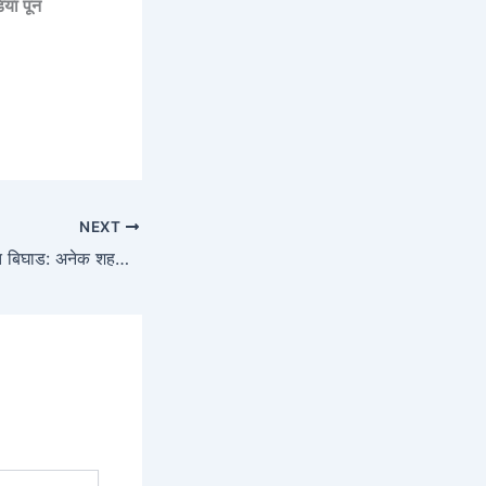
िया पून
NEXT
रिलायन्स जिओच्या सेवेत बिघाड: अनेक शहरांमध्ये मोबाइल नेटवर्क आणि इंटरनेट सेवा खंडित