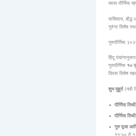
व्यास पौर्णिमा म
याशिवाय, बौद्ध 
गुरुंना विशेष स
गुरुपौर्णिमा २०
हिंदू पंचांगानुस
गुरुपौर्णिमा
१० ज
दिवस विशेष महत
शुभ मुहूर्त
(नवी द
पौर्णिमा तिथी
पौर्णिमा तिथी
गुरु पूजा आ
११:५० ते १